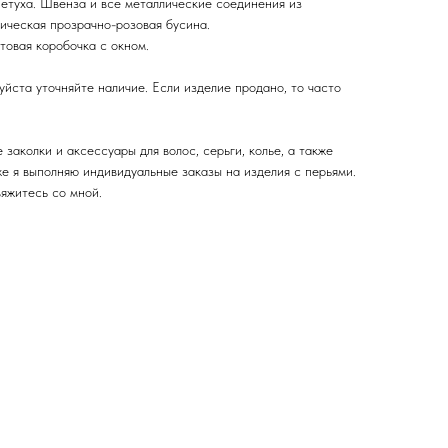
туха. Швенза и все металлические соединения из
ическая прозрачно-розовая бусина.
овая коробочка с окном.
йста уточняйте наличие. Если изделие продано, то часто
заколки и аксессуары для волос, серьги, колье, а также
же я выполняю индивидуальные заказы на изделия с перьями.
вяжитесь со мной.