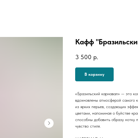
Кафф "Бразильски
3 500
р.
В корзину
«Бразильский карнавал» — это ко
вдохновлены атмосферой самого к
из ярких перьев, создающих эффе
цветами, напоминая о буйстве кра
способны добавить образу нотку п
чувство стиля.