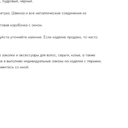
пудровый, черный.
туха. Швенза и все металлические соединения из
овая коробочка с окном.
йста уточняйте наличие. Если изделие продано, то часто
заколки и аксессуары для волос, серьги, колье, а также
же я выполняю индивидуальные заказы на изделия с перьями.
вяжитесь со мной.