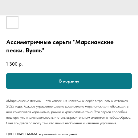
Ассиметричные серьги "Марсианские
пески. Вуаль"
1 300
р.
В корзину
«Марсианские пески» — это коллекция невесомых серёг в трендовых оттенках
2025 года. Каждое украшение словно вдохновлено марсианскими пейзажами: в
нём сочетаются коричневые, рыжие и красноватые тона. Эти серьги способны
подчеркнуть индивидуальность и стать выразительным акцентом в любом образе.
Они придутся по вкусу тем, кто ценит необычные и изящные украшения.
ЦВЕТОВАЯ ГАММА: коричневый, шоколадный