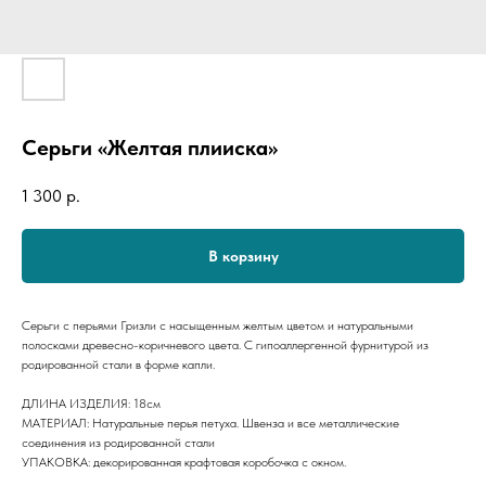
Серьги «Желтая плииска»
1 300
р.
В корзину
Серьги с перьями Гризли с насыщенным желтым цветом и натуральными
полосками древесно-коричневого цвета. С гипоаллергенной фурнитурой из
родированной стали в форме капли.
ДЛИНА ИЗДЕЛИЯ: 18см
МАТЕРИАЛ: Натуральные перья петуха. Швенза и все металлические
соединения из родированной стали
УПАКОВКА: декорированная крафтовая коробочка с окном.