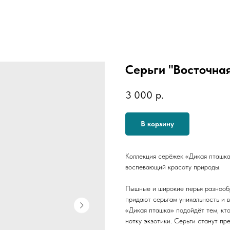
Серьги "Восточна
3 000
р.
В корзину
Коллекция серёжек «Дикая пташка
воспевающий красоту природы.
Пышные и широкие перья разнообр
придают серьгам уникальность и 
«Дикая пташка» подойдёт тем, кто
нотку экзотики. Серьги станут п