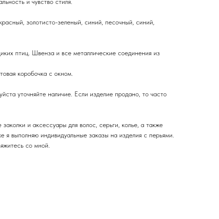
льность и чувство стиля.
асный, золотисто-зеленый, синий, песочный, синий,
ких птиц. Швенза и все металлические соединения из
овая коробочка с окном.
йста уточняйте наличие. Если изделие продано, то часто
заколки и аксессуары для волос, серьги, колье, а также
же я выполняю индивидуальные заказы на изделия с перьями.
вяжитесь со мной.