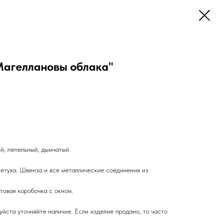
Магеллановы облака"
, пепельный, дымчатый.
туха. Швенза и все металлические соединения из
овая коробочка с окном.
йста уточняйте наличие. Если изделие продано, то часто