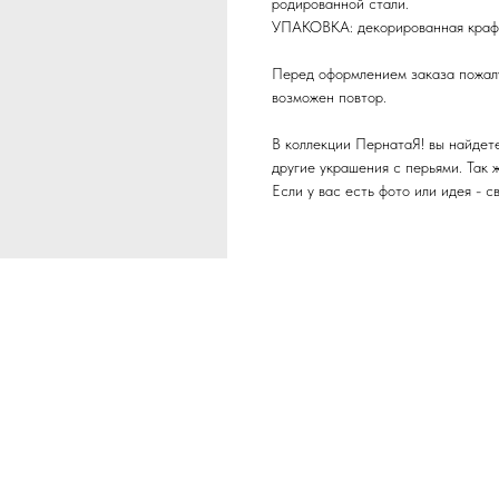
родированной стали.
УПАКОВКА: декорированная крафт
Перед оформлением заказа пожалу
возможен повтор.
В коллекции ПернатаЯ! вы найдете 
другие украшения с перьями. Так 
Если у вас есть фото или идея - с