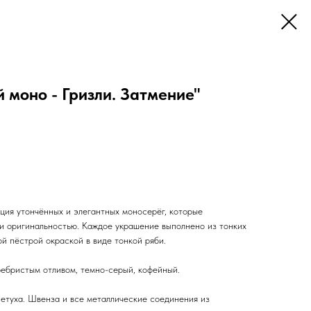
 моно - Гризли. Затмение"
ция утончённых и элегантных моносерёг, которые
и оригинальностью. Каждое украшение выполнено из тонких
ой пёстрой окраской в виде тонкой ряби.
бристым отливом, темно-серый, кофейный.
туха. Швенза и все металлические соединения из