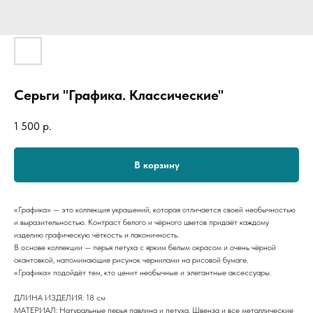
Серьги "Графика. Классические"
1 500
р.
В корзину
«Графика» — это коллекция украшений, которая отличается своей необычностью
и выразительностью. Контраст белого и чёрного цветов придаёт каждому
изделию графическую чёткость и лаконичность.
В основе коллекции — перья петуха с ярким белым окрасом и очень чёрной
окантовкой, напоминающие рисунок чернилами на рисовой бумаге.
«Графика» подойдёт тем, кто ценит необычные и элегантные аксессуары.
ДЛИНА ИЗДЕЛИЯ: 18 см
МАТЕРИАЛ: Натуральные перья павлина и петуха. Швенза и все металлические