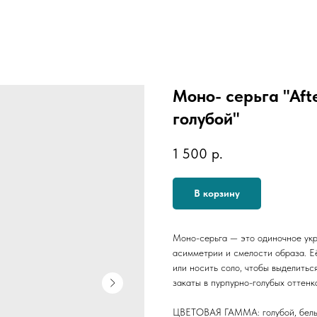
Моно- серьга "Aft
голубой"
1 500
р.
В корзину
Моно-серьга — это одиночное укр
асимметрии и смелости образа. Е
или носить соло, чтобы выделиться
закаты в пурпурно-голубых оттенк
ЦВЕТОВАЯ ГАММА: голубой, белы