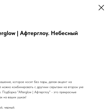
erglow | Афтерглоу. Небесный
ашение, которое носят без пары, делая акцент на
ё можно комбинировать с другими серьгами на втором ухе
. Подборка "Afterglow | Афтерглоу" - это прекрасные
ах на ваших ушках!
й, черный.