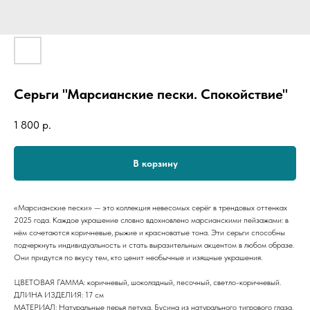
Серьги "Марсианские пески. Спокойствие"
1 800
р.
В корзину
«Марсианские пески» — это коллекция невесомых серёг в трендовых оттенках
2025 года. Каждое украшение словно вдохновлено марсианскими пейзажами: в
нём сочетаются коричневые, рыжие и красноватые тона. Эти серьги способны
подчеркнуть индивидуальность и стать выразительным акцентом в любом образе.
Они придутся по вкусу тем, кто ценит необычные и изящные украшения.
ЦВЕТОВАЯ ГАММА: коричневый, шоколадный, песочный, светло-коричневый.
ДЛИНА ИЗДЕЛИЯ: 17 см
МАТЕРИАЛ: Натуральные перья петуха. Бусина из натурального тигрового глаза.