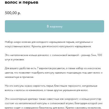
волос и перьев
500,00
р.
В корзину
Набор микро колечек для холодного наращивания перьев, натуральных и
искусственных волос. Кримпы для японского капсульного наращивания.
Это металлические кольца для волос с силиконовой вкладкой - размер 5мм, 100
штук в упаковке.
Для вашего удобства есть 7 вариантов расцветок, а также набор из микса всех
цветов, что позволяет подобрать капсулу идеально подходящую под цвет волос и
незаметную в прическе.
На эти капсулы можно нарастить перья, блестящие термонити, натуральные
волосы и волосы из канекалона, а также другие украшения для волос.
Эти миниатюрные крепежи также известные как микрорингс и кольца рингстар
состоят из металлической капсулы и силиконовой втулки, благодаря которой они
крепко сидят и совершенно безопасны для волос. Крепко сжимаясь на волосах,