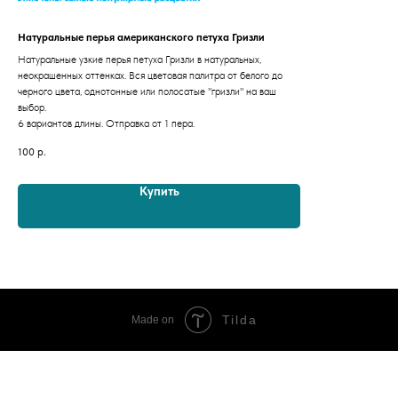
Натуральные перья американского петуха Гризли
Натуральные узкие перья петуха Гризли в натуральных,
неокрашенных оттенках. Вся цветовая палитра от белого до
черного цвета, однотонные или полосатые "гризли" на ваш
выбор.
6 вариантов длины. Отправка от 1 пера.
100
р.
Купить
Tilda
Made on